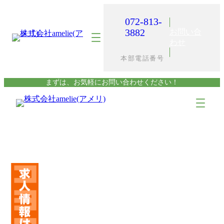
内
容
072-813-
を
3882
お問い合
ス
わせ
キ
本部電話番号
ッ
プ
まずは、お気軽にお問い合わせください！
ア
ア
イ
イ
コ
コ
ン
ン
リ
リ
ン
ン
ク
ク