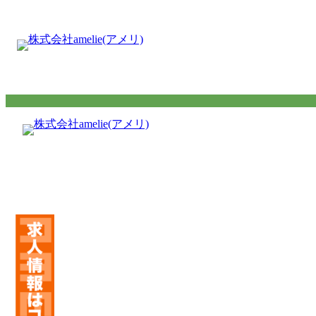
内
容
を
ス
キ
ッ
プ