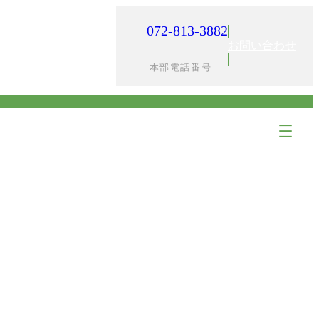
072-813-3882
入居までの流れ
採用情報
お問い合わせ
本部電話番号
ア
ア
イ
イ
コ
コ
ン
ン
リ
リ
ン
ン
ク
ク