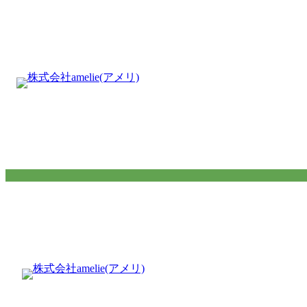
内
容
を
ス
キ
ッ
プ