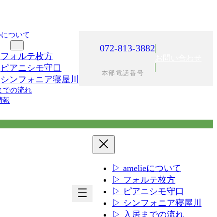
lieについて
施設
072-813-3882
フォルテ枚方
お問い合わせ
ピアニシモ守口
本部電話番号
シンフォニア寝屋川
までの流れ
情報
▷ amelieについて
▷ フォルテ枚方
ア
ア
▷ ピアニシモ守口
イ
イ
▷ シンフォニア寝屋川
コ
コ
▷ 入居までの流れ