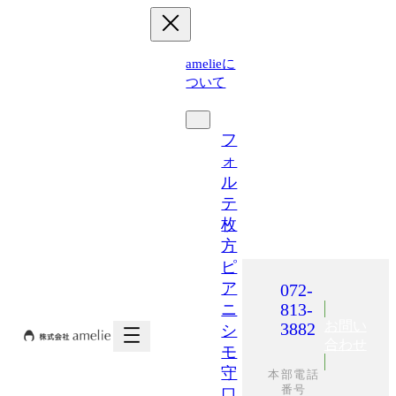
内
容
を
amelieに
ス
ついて
キ
運営施設
ッ
プ
フ
ォ
ル
テ
枚
方
ピ
ア
072-
813-
ニ
お問い
3882
シ
合わせ
モ
守
本部電話
番号
口