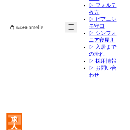
▷ フォルテ
枚方
▷ ピアニシ
ア
ア
モ守口
イ
イ
▷ シンフォ
コ
コ
ニア寝屋川
ン
ン
▷ 入居まで
リ
リ
の流れ
ン
ン
▷ 採用情報
ク
ク
▷ お問い合
わせ