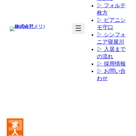
▷ フォルテ
枚方
▷ ピアニシ
ア
ア
モ守口
イ
イ
▷ シンフォ
コ
コ
ニア寝屋川
ン
ン
▷ 入居まで
リ
リ
の流れ
ン
ン
▷ 採用情報
ク
ク
▷ お問い合
わせ