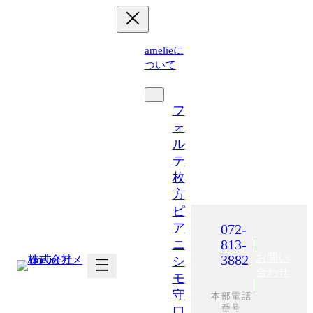
内
容
を
amelieに
ス
ついて
キ
運営施設
ッ
プ
フ
ォ
ル
テ
枚
方
ピ
ア
072-
813-
ニ
お問い
3882
シ
合わせ
モ
守
本部電話
番号
口