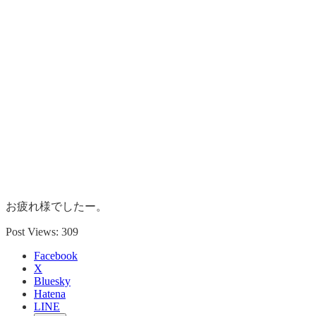
お疲れ様でしたー。
Post Views:
309
Facebook
X
Bluesky
Hatena
LINE