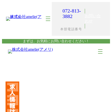
内
容
072-813-
を
3882
お問い合
ス
わせ
キ
本部電話番号
ッ
プ
まずは、お気軽にお問い合わせください！
ア
ア
イ
イ
コ
コ
ン
ン
リ
リ
ン
ン
ク
ク