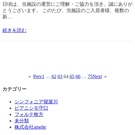
日頃は、当施設の運営にご理解・ご協力を頂き、誠にありが
とうございます。 このたび、当施設のご入居者様、複数の
新…
続きを読む
«
Prev
1
…
62
63
64
65
66
…
75
Next
»
カテゴリー
シンフォニア寝屋川
ピアニシモ守口
フォルテ枚方
未分類
株式会社amelie