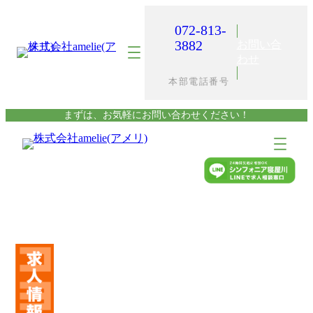
内
容
072-813-
を
3882
お問い合
ス
わせ
キ
本部電話番号
ッ
プ
まずは、お気軽にお問い合わせください！
ア
ア
イ
イ
コ
コ
ン
ン
リ
リ
ン
ン
ク
ク