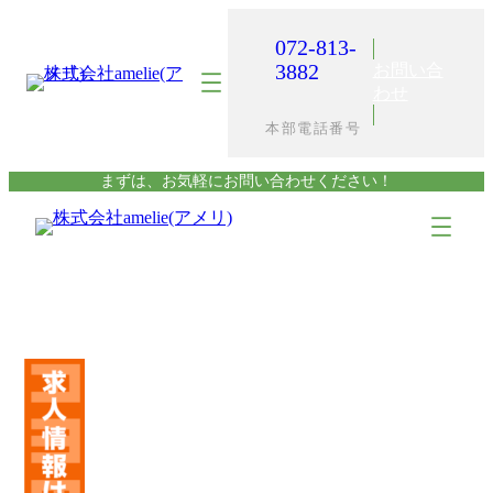
内
容
072-813-
を
3882
お問い合
ス
わせ
キ
本部電話番号
ッ
プ
まずは、お気軽にお問い合わせください！
ア
ア
イ
イ
コ
コ
ン
ン
リ
リ
ン
ン
ク
ク