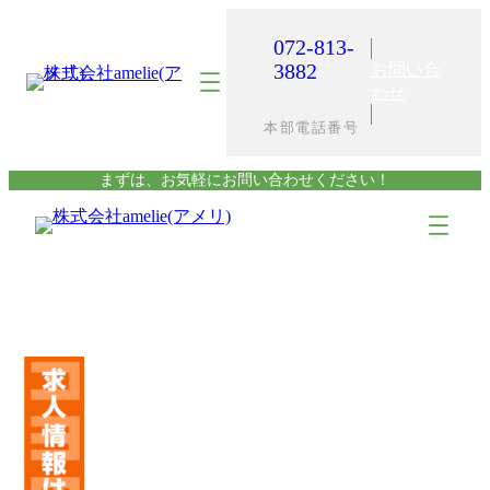
内
容
072-813-
を
3882
お問い合
ス
わせ
キ
本部電話番号
ッ
プ
まずは、お気軽にお問い合わせください！
ア
ア
イ
イ
コ
コ
ン
ン
リ
リ
ン
ン
ク
ク