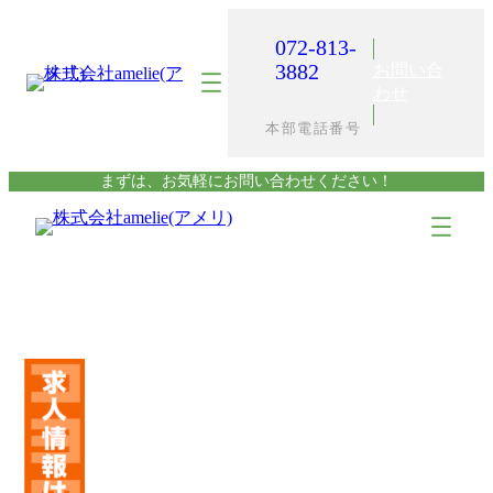
内
容
072-813-
を
3882
お問い合
ス
わせ
キ
本部電話番号
ッ
プ
まずは、お気軽にお問い合わせください！
ア
ア
イ
イ
コ
コ
ン
ン
リ
リ
ン
ン
ク
ク