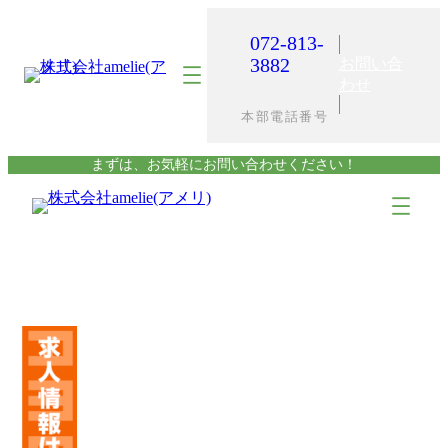
内
容
072-813-
を
3882
お問い合
ス
わせ
キ
本部電話番号
ッ
プ
まずは、お気軽にお問い合わせください！
ア
ア
イ
イ
コ
コ
ン
ン
リ
リ
ン
ン
ク
ク