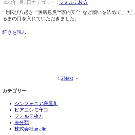
2022年1月3日
カテゴリー :
フォルテ枚方
“七転び八起き”“無病息災”“家内安全”など願いを込めて、 だ
るまの目を入れていただきました。
続きを読む
1
2
Next
»
カテゴリー
シンフォニア寝屋川
ピアニシモ守口
フォルテ枚方
未分類
株式会社amelie