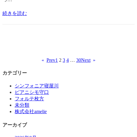
続きを読む
«
Prev
1
2
3
4
…
30
Next
»
カテゴリー
シンフォニア寝屋川
ピアニシモ守口
フォルテ枚方
未分類
株式会社amelie
アーカイブ