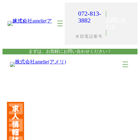
内
容
072-813-
を
3882
お問い合
ス
わせ
キ
本部電話番号
ッ
プ
まずは、お気軽にお問い合わせください！
ア
ア
イ
イ
コ
コ
ン
ン
リ
リ
ン
ン
ク
ク