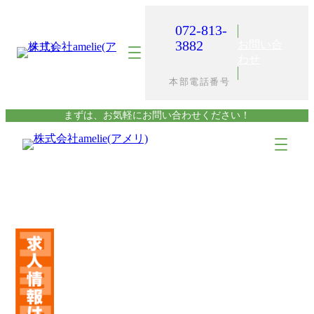
内
容
072-813-
を
3882
お問い合
ス
わせ
キ
本部電話番号
ッ
プ
まずは、お気軽にお問い合わせください！
ア
ア
イ
イ
コ
コ
ン
ン
リ
リ
ン
ン
ク
ク