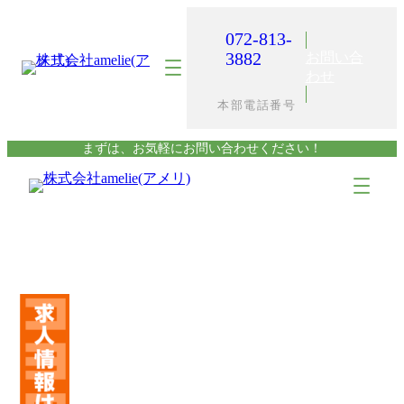
内
容
072-813-
を
3882
お問い合
ス
わせ
キ
本部電話番号
ッ
プ
まずは、お気軽にお問い合わせください！
ア
ア
イ
イ
コ
コ
ン
ン
リ
リ
ン
ン
ク
ク