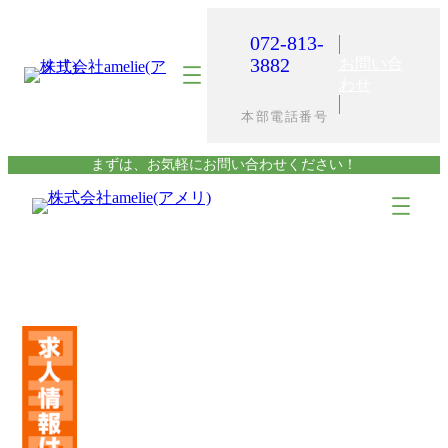
内
容
072-813-
を
3882
お問い合
ス
わせ
キ
本部電話番号
ッ
プ
まずは、お気軽にお問い合わせください！
ア
ア
イ
イ
コ
コ
ン
ン
リ
リ
ン
ン
ク
ク