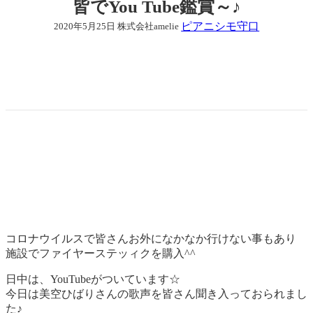
皆でYou Tube鑑賞～♪
ピアニシモ守口
2020年5月25日
株式会社amelie
コロナウイルスで皆さんお外になかなか行けない事もあり
施設でファイヤーステッィクを購入^^
日中は、YouTubeがついています☆
今日は美空ひばりさんの歌声を皆さん聞き入っておられまし
た♪