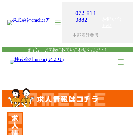
内
容
072-813-
を
3882
お問い合
ス
わせ
キ
本部電話番号
ッ
プ
まずは、お気軽にお問い合わせください！
ア
ア
イ
イ
コ
コ
ン
ン
リ
リ
ン
ン
ク
ク