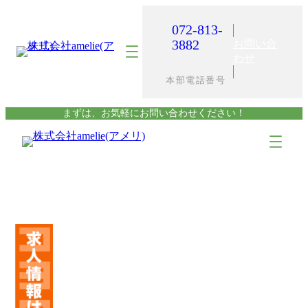
内
容
072-813-
を
3882
お問い合
ス
わせ
キ
本部電話番号
ッ
プ
まずは、お気軽にお問い合わせください！
ア
ア
イ
イ
コ
コ
ン
ン
リ
リ
ン
ン
ク
ク