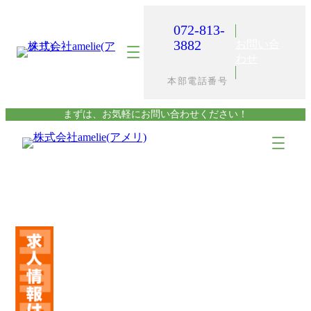
内
容
072-813-
を
3882
お問い合
ス
わせ
キ
本部電話番号
ッ
プ
まずは、お気軽にお問い合わせください！
ア
ア
イ
イ
コ
コ
ン
ン
リ
リ
ン
ン
ク
ク