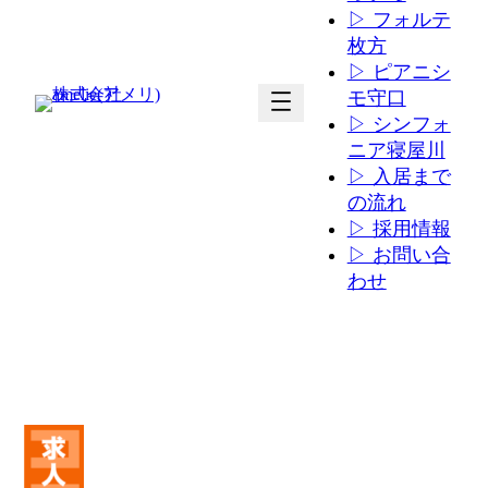
▷ フォルテ
枚方
▷ ピアニシ
ア
ア
モ守口
イ
イ
▷ シンフォ
コ
コ
ニア寝屋川
ン
ン
▷ 入居まで
リ
リ
の流れ
ン
ン
▷ 採用情報
ク
ク
▷ お問い合
わせ