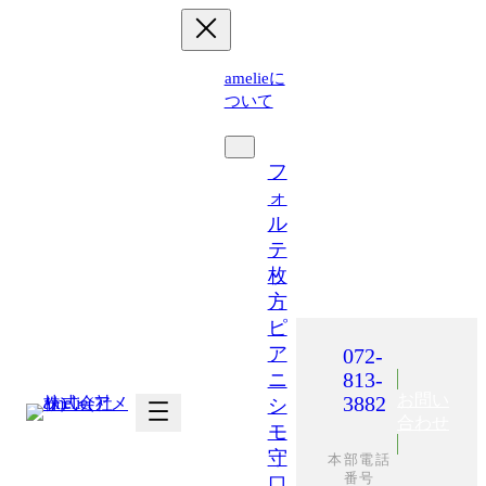
内
容
を
amelieに
ス
ついて
キ
運営施設
ッ
プ
フ
ォ
ル
テ
枚
方
ピ
ア
072-
813-
ニ
お問い
3882
シ
合わせ
モ
守
本部電話
番号
口