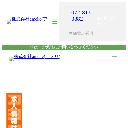
内
容
072-813-
を
3882
お問い合
ス
わせ
キ
本部電話番号
ッ
プ
まずは、お気軽にお問い合わせください！
ア
ア
イ
イ
コ
コ
ン
ン
リ
リ
ン
ン
ク
ク