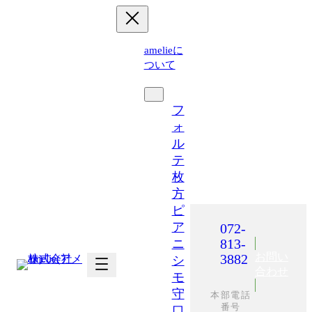
内
容
を
amelieに
ス
ついて
キ
運営施設
ッ
プ
フ
ォ
ル
テ
枚
方
ピ
ア
072-
813-
ニ
お問い
3882
シ
合わせ
モ
守
本部電話
番号
口