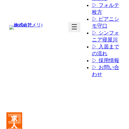
▷ フォルテ
枚方
▷ ピアニシ
ア
ア
モ守口
イ
イ
▷ シンフォ
コ
コ
ニア寝屋川
ン
ン
▷ 入居まで
リ
リ
の流れ
ン
ン
▷ 採用情報
ク
ク
▷ お問い合
わせ