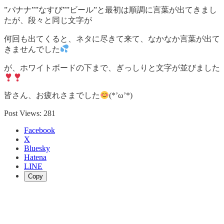
”バナナ””なすび””ビール”と最初は順調に言葉が出てきまし
たが、段々と同じ文字が
何回も出てくると、ネタに尽きて来て、なかなか言葉が出て
きませんでした
が、ホワイトボードの下まで、ぎっしりと文字が並びました
皆さん、お疲れさまでした
(*’ω’*)
Post Views:
281
Facebook
X
Bluesky
Hatena
LINE
Copy