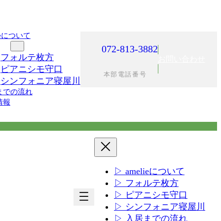
lieについて
施設
072-813-3882
フォルテ枚方
お問い合わせ
ピアニシモ守口
本部電話番号
シンフォニア寝屋川
までの流れ
情報
▷ amelieについて
▷ フォルテ枚方
ア
ア
▷ ピアニシモ守口
イ
イ
▷ シンフォニア寝屋川
コ
コ
▷ 入居までの流れ