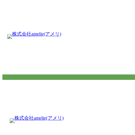
内
容
を
ス
キ
ッ
プ