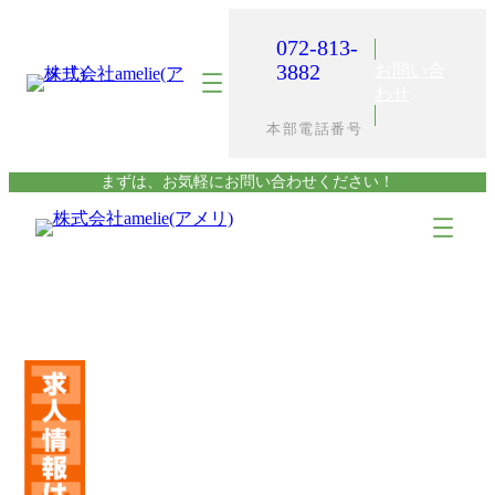
内
容
072-813-
を
3882
お問い合
ス
わせ
キ
本部電話番号
ッ
プ
まずは、お気軽にお問い合わせください！
ア
ア
イ
イ
コ
コ
ン
ン
リ
リ
ン
ン
ク
ク