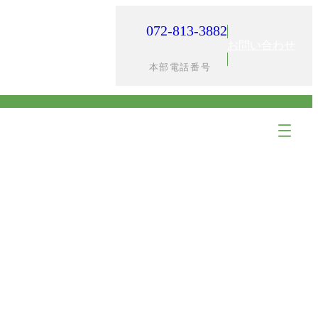
072-813-3882
入居までの流れ
採用情報
お問い合わせ
本部電話番号
ア
ア
イ
イ
コ
コ
ン
ン
リ
リ
ン
ン
ク
ク