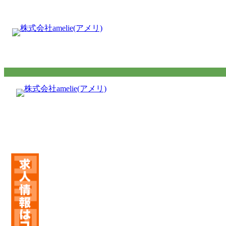
内
容
を
ス
キ
ッ
プ