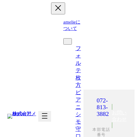
内
容
を
amelieに
ス
ついて
キ
運営施設
ッ
プ
フ
ォ
ル
テ
枚
方
ピ
ア
072-
813-
ニ
お問い
3882
シ
合わせ
モ
守
本部電話
番号
口