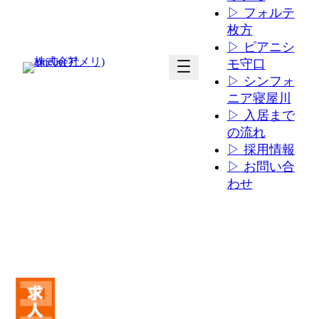
▷ フォルテ
枚方
▷ ピアニシ
ア
ア
モ守口
イ
イ
▷ シンフォ
コ
コ
ニア寝屋川
ン
ン
▷ 入居まで
リ
リ
の流れ
ン
ン
▷ 採用情報
ク
ク
▷ お問い合
わせ