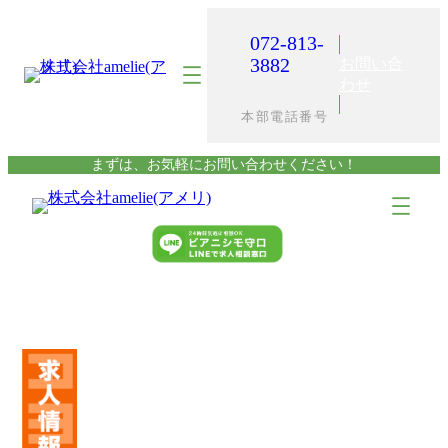
内
容
072-813-
を
3882
お問い合
ス
わせ
キ
本部電話番号
ッ
プ
まずは、お気軽にお問い合わせください！
ア
ア
イ
イ
コ
コ
ン
ン
リ
リ
ン
ン
ク
ク