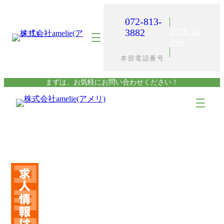
内
容
072-813-
を
3882
お問い合
ス
わせ
キ
本部電話番号
ッ
プ
まずは、お気軽にお問い合わせください！
ア
ア
イ
イ
コ
コ
ン
ン
リ
リ
ン
ン
ク
ク