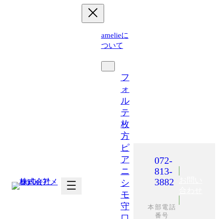
内
容
を
amelieに
ス
ついて
キ
運営施設
ッ
プ
フ
ォ
ル
テ
枚
方
ピ
ア
072-
813-
ニ
お問い
3882
シ
合わせ
モ
守
本部電話
番号
口