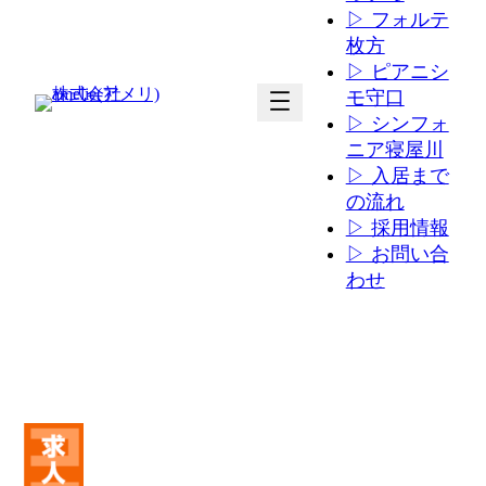
▷ フォルテ
枚方
▷ ピアニシ
ア
ア
モ守口
イ
イ
▷ シンフォ
コ
コ
ニア寝屋川
ン
ン
▷ 入居まで
リ
リ
の流れ
ン
ン
▷ 採用情報
ク
ク
▷ お問い合
わせ