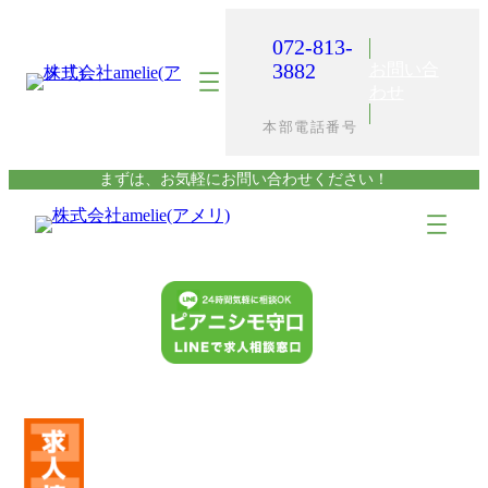
内
容
072-813-
を
3882
お問い合
ス
わせ
キ
本部電話番号
ッ
プ
まずは、お気軽にお問い合わせください！
ア
ア
イ
イ
コ
コ
ン
ン
リ
リ
ン
ン
ク
ク