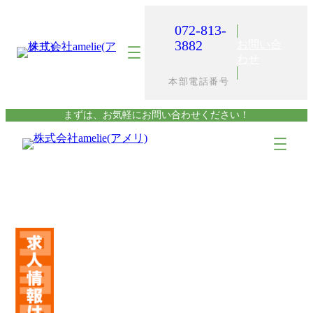
内
容
072-813-
を
3882
お問い合
ス
わせ
キ
本部電話番号
ッ
プ
まずは、お気軽にお問い合わせください！
ア
ア
イ
イ
コ
コ
ン
ン
リ
リ
ン
ン
ク
ク