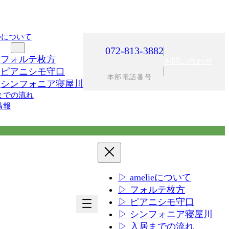
lieについて
施設
072-813-3882
フォルテ枚方
お問い合わせ
ピアニシモ守口
本部電話番号
シンフォニア寝屋川
までの流れ
情報
▷ amelieについて
▷ フォルテ枚方
ア
ア
▷ ピアニシモ守口
イ
イ
▷ シンフォニア寝屋川
コ
コ
▷ 入居までの流れ