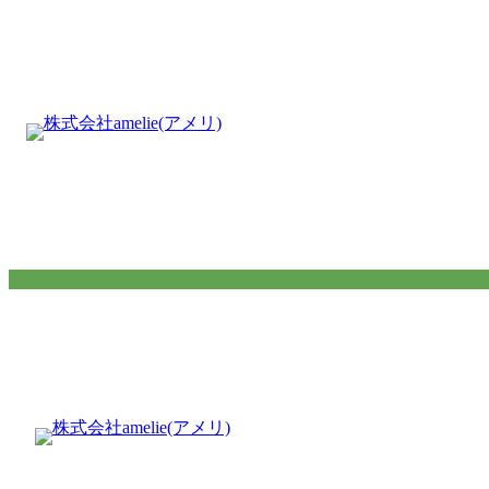
内
容
を
ス
キ
ッ
プ