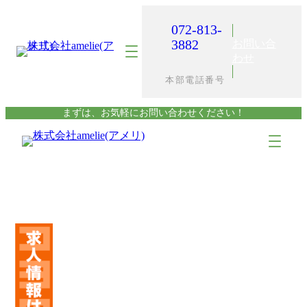
内
容
072-813-
を
3882
お問い合
ス
わせ
キ
本部電話番号
ッ
プ
まずは、お気軽にお問い合わせください！
ア
ア
イ
イ
コ
コ
ン
ン
リ
リ
ン
ン
ク
ク