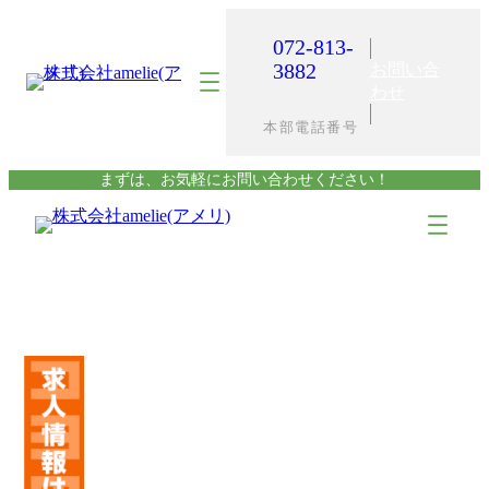
内
容
072-813-
を
3882
お問い合
ス
わせ
キ
本部電話番号
ッ
プ
まずは、お気軽にお問い合わせください！
ア
ア
イ
イ
コ
コ
ン
ン
リ
リ
ン
ン
ク
ク