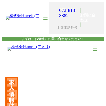
内
容
072-813-
を
3882
お問い合
ス
わせ
キ
本部電話番号
ッ
プ
まずは、お気軽にお問い合わせください！
ア
ア
イ
イ
コ
コ
ン
ン
リ
リ
ン
ン
ク
ク