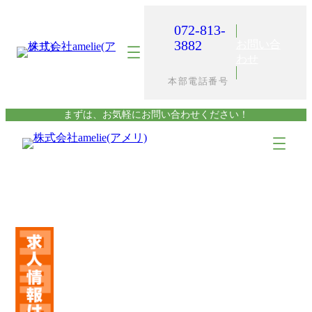
内
容
072-813-
を
3882
お問い合
ス
わせ
キ
本部電話番号
ッ
プ
まずは、お気軽にお問い合わせください！
ア
ア
イ
イ
コ
コ
ン
ン
リ
リ
ン
ン
ク
ク