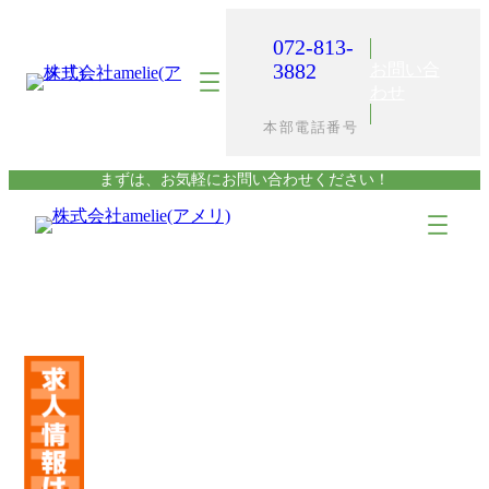
内
容
072-813-
を
3882
お問い合
ス
わせ
キ
本部電話番号
ッ
プ
まずは、お気軽にお問い合わせください！
ア
ア
イ
イ
コ
コ
ン
ン
リ
リ
ン
ン
ク
ク