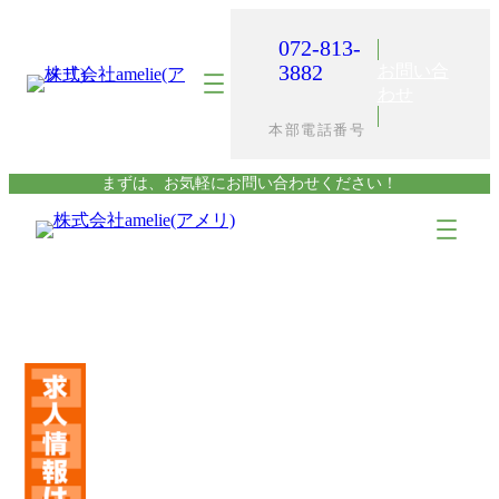
内
容
072-813-
を
3882
お問い合
ス
わせ
キ
本部電話番号
ッ
プ
まずは、お気軽にお問い合わせください！
ア
ア
イ
イ
コ
コ
ン
ン
リ
リ
ン
ン
ク
ク