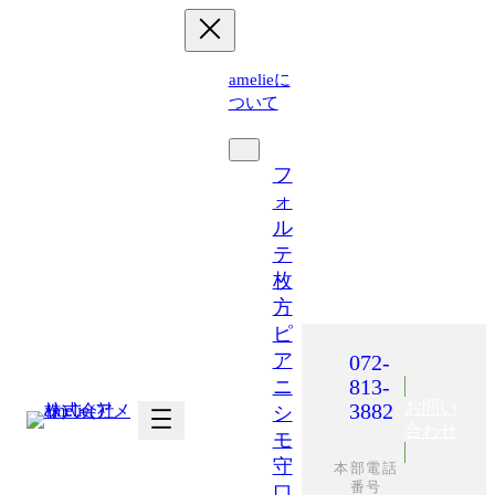
内
容
を
amelieに
ス
ついて
キ
運営施設
ッ
プ
フ
ォ
ル
テ
枚
方
ピ
ア
072-
813-
ニ
お問い
3882
シ
合わせ
モ
守
本部電話
番号
口