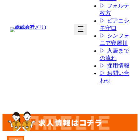
▷ フォルテ
枚方
▷ ピアニシ
ア
ア
モ守口
イ
イ
▷ シンフォ
コ
コ
ニア寝屋川
ン
ン
▷ 入居まで
リ
リ
の流れ
ン
ン
▷ 採用情報
ク
ク
▷ お問い合
わせ