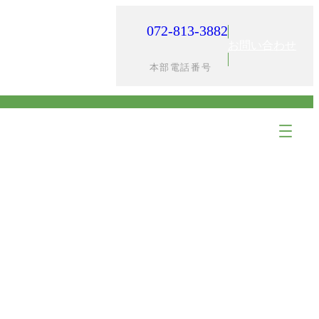
072-813-3882
入居までの流れ
採用情報
お問い合わせ
本部電話番号
ア
ア
イ
イ
コ
コ
ン
ン
リ
リ
ン
ン
ク
ク