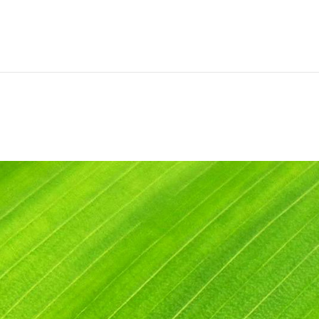
カテゴリー
シンフォニア寝屋川
ピアニシモ守口
フォルテ枚方
未分類
株式会社amelie
アーカイブ