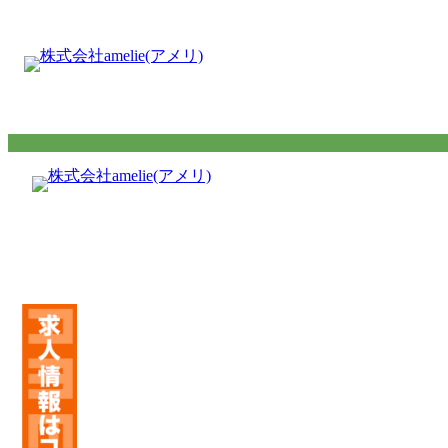
内
容
を
ス
キ
ッ
プ