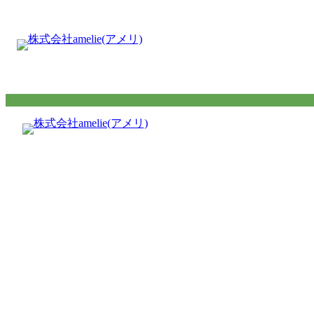
内
容
を
ス
キ
ッ
プ