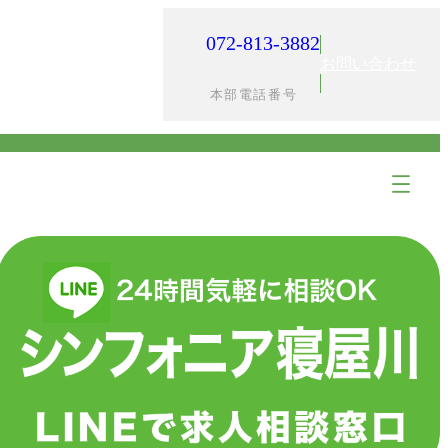
072-813-3882
入居までの流れ
採用情報
お問い合わせ
本部電話番号
ア
ア
イ
イ
コ
コ
ン
ン
リ
リ
ン
ン
ク
ク