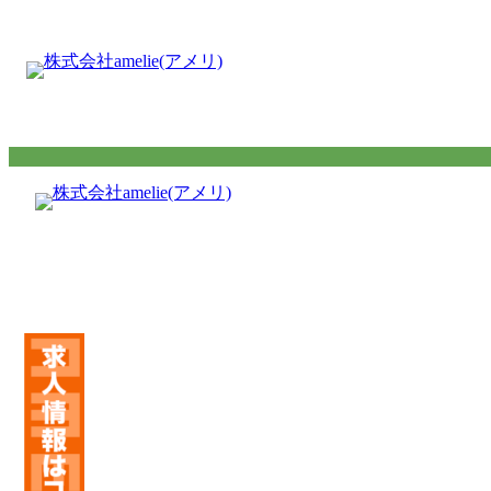
内
容
を
ス
キ
ッ
プ