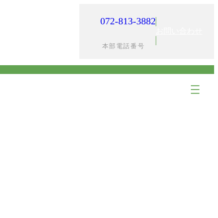
072-813-3882
入居までの流れ
採用情報
お問い合わせ
本部電話番号
ア
ア
イ
イ
コ
コ
ン
ン
リ
リ
ン
ン
ク
ク