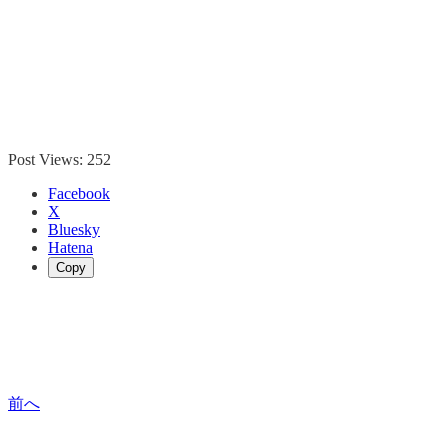
Post Views:
252
Facebook
X
Bluesky
Hatena
Copy
前へ