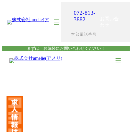
内
容
072-813-
を
3882
お問い合
ス
わせ
キ
本部電話番号
ッ
プ
まずは、お気軽にお問い合わせください！
ア
ア
イ
イ
コ
コ
ン
ン
リ
リ
ン
ン
ク
ク