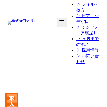
▷ フォルテ
枚方
▷ ピアニシ
ア
ア
モ守口
イ
イ
▷ シンフォ
コ
コ
ニア寝屋川
ン
ン
▷ 入居まで
リ
リ
の流れ
ン
ン
▷ 採用情報
ク
ク
▷ お問い合
わせ