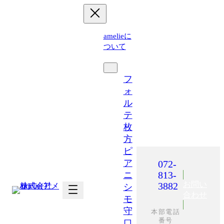
内
容
を
amelieに
ス
ついて
キ
運営施設
ッ
プ
フ
ォ
ル
テ
枚
方
ピ
ア
072-
813-
ニ
お問い
3882
シ
合わせ
モ
守
本部電話
番号
口