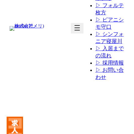
▷ フォルテ
枚方
▷ ピアニシ
ア
ア
モ守口
イ
イ
▷ シンフォ
コ
コ
ニア寝屋川
ン
ン
▷ 入居まで
リ
リ
の流れ
ン
ン
▷ 採用情報
ク
ク
▷ お問い合
わせ