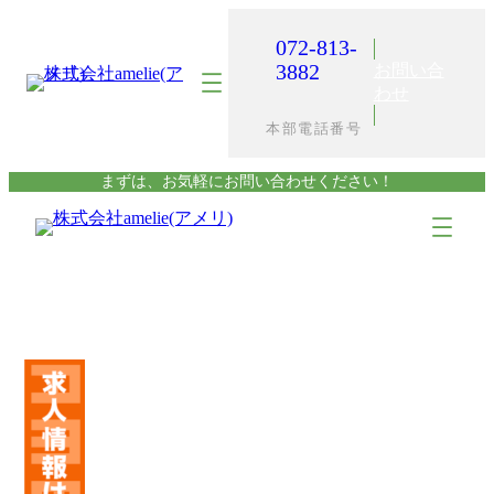
内
容
072-813-
を
3882
お問い合
ス
わせ
キ
本部電話番号
ッ
プ
まずは、お気軽にお問い合わせください！
ア
ア
イ
イ
コ
コ
ン
ン
リ
リ
ン
ン
ク
ク