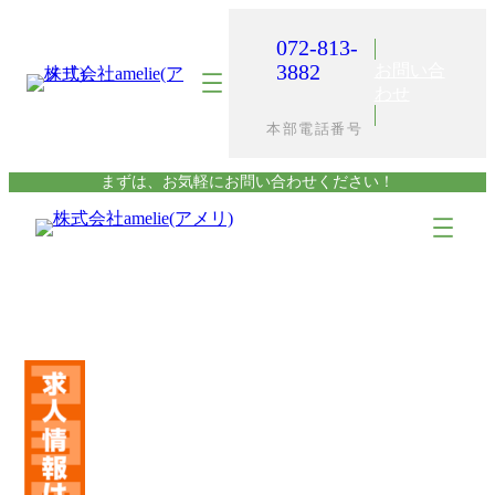
内
容
072-813-
を
3882
お問い合
ス
わせ
キ
本部電話番号
ッ
プ
まずは、お気軽にお問い合わせください！
ア
ア
イ
イ
コ
コ
ン
ン
リ
リ
ン
ン
ク
ク