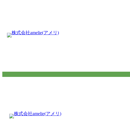
内
容
を
ス
キ
ッ
プ