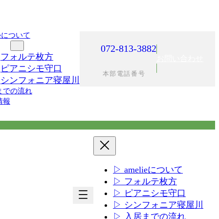
lieについて
施設
072-813-3882
フォルテ枚方
お問い合わせ
ピアニシモ守口
本部電話番号
シンフォニア寝屋川
までの流れ
情報
▷ amelieについて
▷ フォルテ枚方
ア
ア
▷ ピアニシモ守口
イ
イ
▷ シンフォニア寝屋川
コ
コ
▷ 入居までの流れ