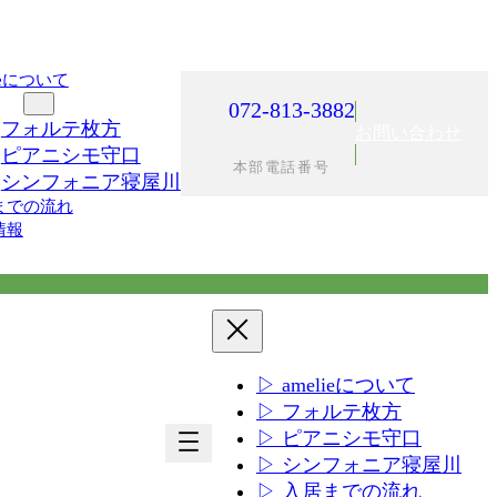
lieについて
施設
072-813-3882
フォルテ枚方
お問い合わせ
ピアニシモ守口
本部電話番号
シンフォニア寝屋川
までの流れ
情報
▷ amelieについて
▷ フォルテ枚方
ア
ア
▷ ピアニシモ守口
イ
イ
▷ シンフォニア寝屋川
コ
コ
▷ 入居までの流れ