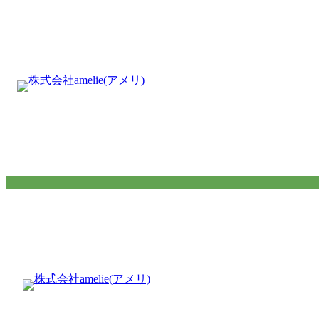
内
容
を
ス
キ
ッ
プ