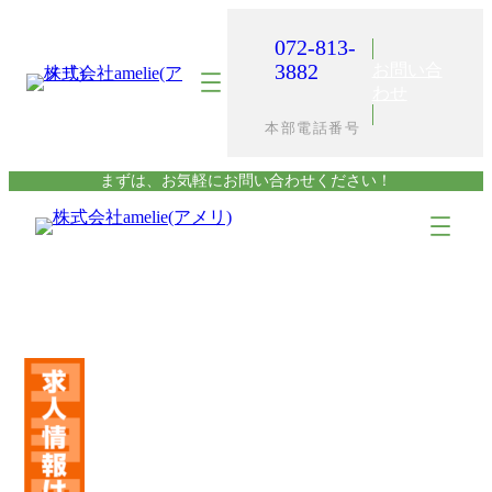
内
容
072-813-
を
3882
お問い合
ス
わせ
キ
本部電話番号
ッ
プ
まずは、お気軽にお問い合わせください！
ア
ア
イ
イ
コ
コ
ン
ン
リ
リ
ン
ン
ク
ク