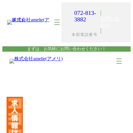
内
容
072-813-
を
3882
お問い合
ス
わせ
キ
本部電話番号
ッ
プ
まずは、お気軽にお問い合わせください！
ア
ア
イ
イ
コ
コ
ン
ン
リ
リ
ン
ン
ク
ク